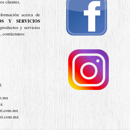
os clientes.
nformación acerca de
OS Y SERVICIOS
 productos y servicios
, contáctanos:
l:
om.mx
ouri.com.mx
ri.com.mx
uri.com.mx