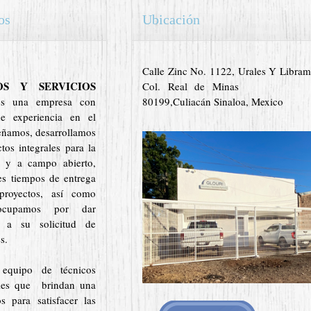
os
Ubicación
Calle Zinc No. 1122, Urales Y Libram
OS Y SERVICIOS
Col. Real de Minas
s una empresa con
80199,Culiacán Sinaloa, Mexico
 experiencia en el
eñamos, desarrollamos
tos integrales para la
da y a campo abierto,
es tiempos de entrega
proyectos, así como
ocupamos por dar
a a su solicitud de
s.
equipo de técnicos
ales que brindan una
s para satisfacer las